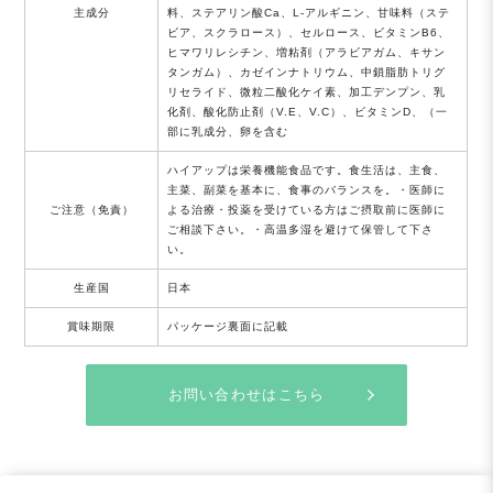
主成分
料、ステアリン酸Ca、L-アルギニン、甘味料（ステ
ビア、スクラロース）、セルロース、ビタミンB6、
ヒマワリレシチン、増粘剤（アラビアガム、キサン
タンガム）、カゼインナトリウム、中鎖脂肪トリグ
リセライド、微粒二酸化ケイ素、加工デンプン、乳
化剤、酸化防止剤（V.E、V.C）、ビタミンD、（一
部に乳成分、卵を含む
ハイアップは栄養機能食品です。食生活は、主食、
主菜、副菜を基本に、食事のバランスを。・医師に
ご注意（免責）
よる治療・投薬を受けている方はご摂取前に医師に
ご相談下さい。・高温多湿を避けて保管して下さ
い。
生産国
日本
賞味期限
パッケージ裏面に記載
お問い合わせはこちら