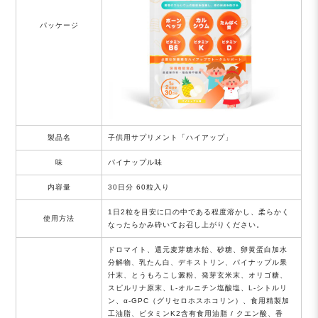
パッケージ
製品名
子供用サプリメント「ハイアップ」
味
パイナップル味
内容量
30日分 60粒入り
1日2粒を目安に口の中である程度溶かし、柔らかく
使用方法
なったらかみ砕いてお召し上がりください。
ドロマイト、還元麦芽糖水飴、砂糖、卵黄蛋白加水
分解物、乳たん白、デキストリン、パイナップル果
汁末、とうもろこし澱粉、発芽玄米末、オリゴ糖、
スピルリナ原末、L-オルニチン塩酸塩、L-シトルリ
ン、α-GPC（グリセロホスホコリン）、食用精製加
工油脂、ビタミンK2含有食用油脂 / クエン酸、香